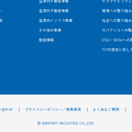
空港内不動産事業
サステナビリティ
ー
空港外不動産事業
環境への取り組
報
空港内インフラ事業
社会への取り組
その他の事業
ガバナンスへの
施設情報
ESG・SDGsへ
TCFD提言に則
い合わせ
プライバシーポリシー／免責事項
よくあるご質問
© AIRPORT FACILITIES CO.,LTD.