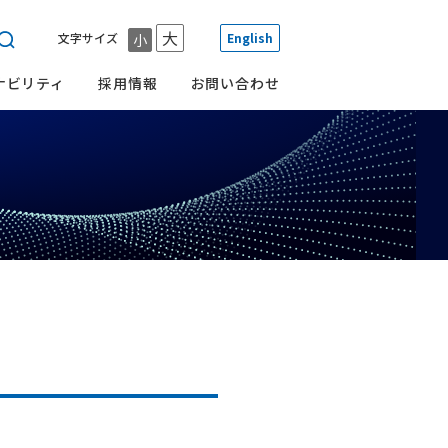
大
文字サイズ
English
小
ナビリティ
採用情報
お問い合わせ
一覧
一覧
一覧
一覧
一覧
その他
会社概要
環境への取り組み
メール配信サービス
沿革
ガバナンスへの取り組み
TCFD提言に則した
グループ会社