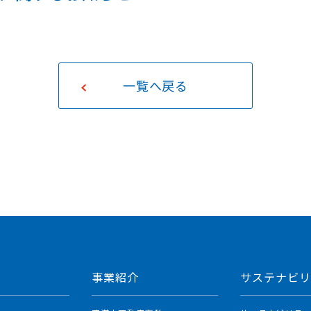
取り組み
社債・格付け・
統合報告書
アナリストカバレッジ
キャリア採用
AFC REPORT
決算説明会資料
一覧へ戻る
動画ライブラリー
事業紹介
サステナビリ