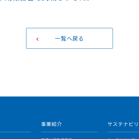
取り組み
社債・格付け・
統合報告書
アナリストカバレッジ
キャリア採用
AFC REPORT
決算説明会資料
一覧へ戻る
動画ライブラリー
事業紹介
サステナビリ