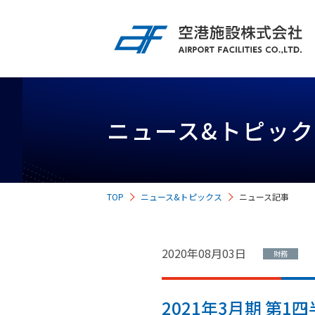
企業情報
IR情報
事業紹介
サステナビリティ
採用情報
ニュース&トピック
経営情報
空港内不動産事業
TOP
ニュース&トピックス
ニュース記事
投資家の皆様へ
中長期経営計画
空港内インフラ事業
2020年08月03日
財務
業績ハイライト・
主な財務指標
2021年3月期 第
施設情報
IRカレンダー