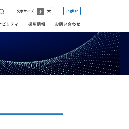
大
文字サイズ
English
小
ナビリティ
採用情報
お問い合わせ
一覧
一覧
一覧
一覧
一覧
その他
会社概要
環境への取り組み
メール配信サービス
沿革
ガバナンスへの取り組み
TCFD提言に則した
グループ会社