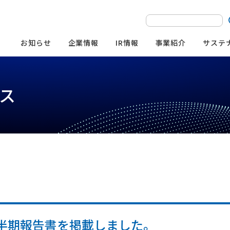
お知らせ
企業情報
IR情報
事業紹介
サステ
ス
サステナビリティ
IRライブラリー
株主・株式情報
企業理念
空港外不動産事業
基本方針
決算短信
株式概要・株主構成
その他適時開示書類
株主還元
本社・営業所
社会への取り組み
その他の事業
有価証券報告書／
株主優待
半期報告書／
ESG・SDGsへの
株主総会関連
四半期報告書
1四半期報告書を掲載しました。
組織