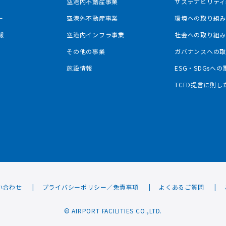
空港内不動産事業
サステナビリティ
ー
空港外不動産事業
環境への取り組
報
空港内インフラ事業
社会への取り組
その他の事業
ガバナンスへの
施設情報
ESG・SDGsへ
TCFD提言に則
い合わせ
プライバシーポリシー／免責事項
よくあるご質問
© AIRPORT FACILITIES CO.,LTD.