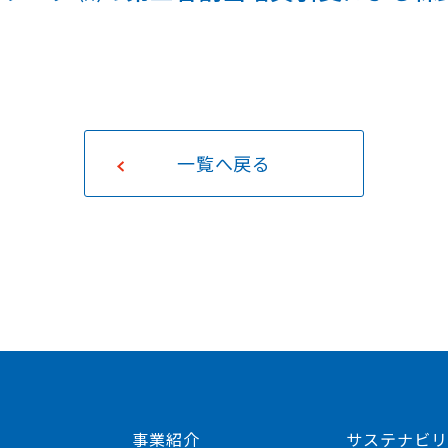
取り組み
社債・格付け・
統合報告書
アナリストカバレッジ
キャリア採用
AFC REPORT
決算説明会資料
動画ライブラリー
一覧へ戻る
事業紹介
サステナビリ