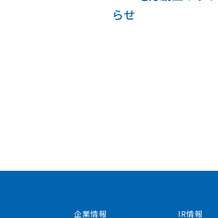
らせ
IRポリシー
新卒採用
トップメッセージ
サステナビリティトップ
リスク情報
電子公告
企業情報
IR情報