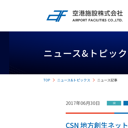
企業情報
IR情報
事業紹介
サステナビリティ
採用情報
ニュース&トピック
経営情報
空港内不動産事業
TOP
ニュース&トピックス
ニュース記事
投資家の皆様へ
中長期経営計画
空港内インフラ事業
2017年06月30日
IR
業績ハイライト・
主な財務指標
CSN 地方創生ネ
施設情報
IRカレンダー