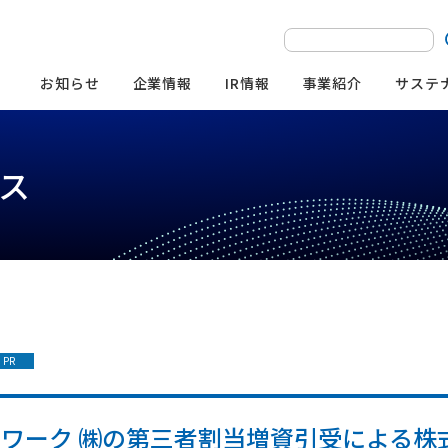
お知らせ
企業情報
IR情報
事業紹介
サステ
ス
サステナビリティ
IRライブラリー
株主・株式情報
企業理念
空港外不動産事業
基本方針
決算短信
株式概要・株主構成
その他適時開示書類
株主還元
本社・営業所
社会への取り組み
その他の事業
PR
有価証券報告書／
株主優待
半期報告書／
ESG・SDGsへの
株主総会関連
四半期報告書
ットワーク ㈱の第三者割当増資引受による
組織