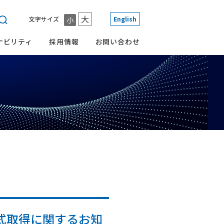
大
文字サイズ
English
小
ナビリティ
採用情報
お問い合わせ
一覧
一覧
一覧
一覧
一覧
その他
会社概要
環境への取り組み
メール配信サービス
沿革
ガバナンスへの取り組み
TCFD提言に則した
株式取得に関するお知
グループ会社