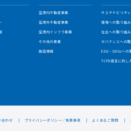
空港内不動産事業
サステナビリティ
ー
空港外不動産事業
環境への取り組
報
空港内インフラ事業
社会への取り組
その他の事業
ガバナンスへの
施設情報
ESG・SDGsへ
TCFD提言に則
い合わせ
プライバシーポリシー／免責事項
よくあるご質問