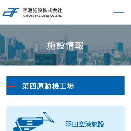
施設情報
大
小
文字サイズ
English
お知らせ
第四原動機工場
企業情報
羽田空港施設
IR情報